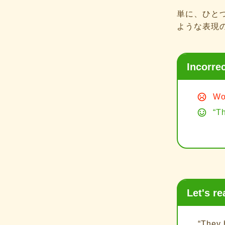
単に、ひと
ような表現
Incorre
Wo
“T
Let's re
“They 