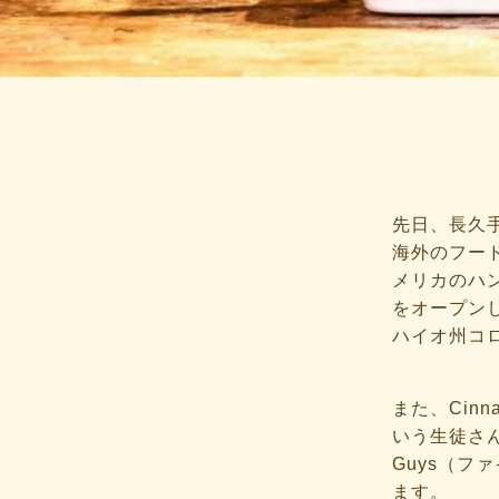
先日、長久
海外のフー
メリカのハン
をオープン
ハイオ州コ
また、Cin
いう生徒さ
Guys（フ
ます。