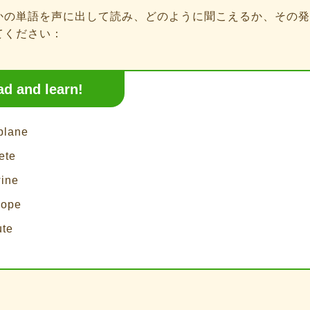
かの単語を声に出して読み、どのように聞こえるか、その発
てください：
ad and learn!
 plane
ete
wine
hope
ute