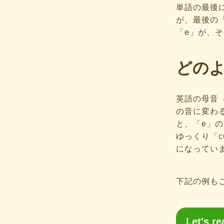
単語の最後に
が、最後の
「e」が、
どの
英語の母音（
の音に変わ
と、「e」
ゆっくり「c
になってい
下記の例も
Let's re