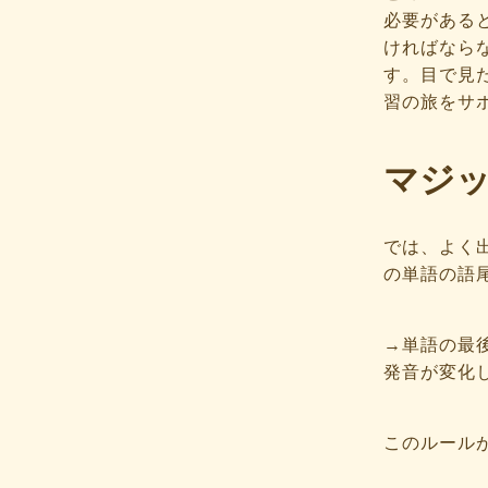
必要がある
ければなら
す。目で見
習の旅をサ
マジッ
では、よく
の単語の語
→単語の最
発音が変化
このルール