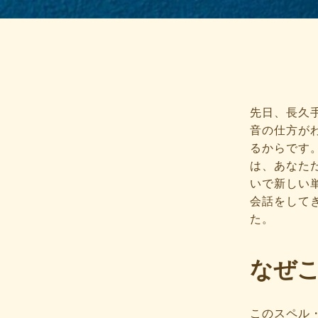
先日、長久
音の仕方が
るからです
は、あなた
いで新しい
会話をして
た。
なぜ
このスペル