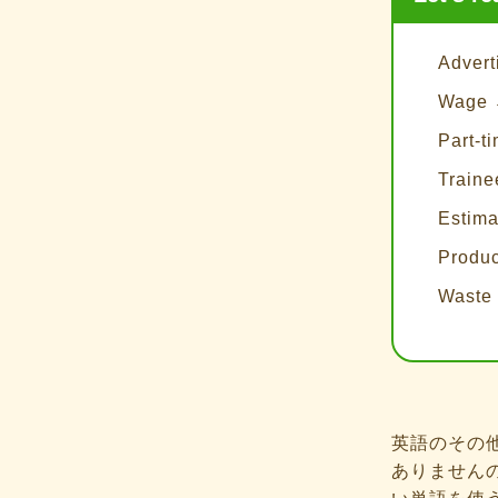
Adve
Wag
Part
Trai
Esti
Prod
Wast
英語のその
ありません