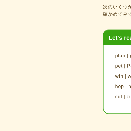
次のいくつ
確かめてみ
Let's re
plan |
pet | P
win | 
hop | 
cut | c